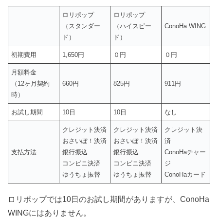
ロリポップ
ロリポップ
（スタンダー
（ハイスピー
ConoHa WING
ド）
ド）
初期費用
1,650円
０円
０円
月額料金
（12ヶ月契約
660円
825円
911円
時）
お試し期間
10日
10日
なし
クレジット決済
クレジット決済
クレジット決
おさいぽ！決済
おさいぽ！決済
済
支払方法
銀行振込
銀行振込
ConoHaチャー
コンビニ決済
コンビニ決済
ジ
ゆうちょ振替
ゆうちょ振替
ConoHaカード
ロリポップでは10日のお試し期間がありますが、ConoHa
WINGにはありません。