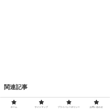
関連記事
【実体験】ConoHa WINGからシ
レンタルサーバー
ン・レンタルサーバーに乗り換え
ホーム
サイトマップ
プライバシーポリシー
お問い合わせ