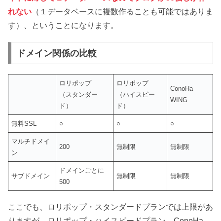
れない
（１データベースに複数作ることも可能ではありま
す）、ということになります。
ドメイン関係の比較
ロリポップ
ロリポップ
ConoHa
（スタンダー
（ハイスピー
WING
ド）
ド）
無料SSL
○
○
○
マルチドメイ
200
無制限
無制限
ン
ドメインごとに
サブドメイン
無制限
無制限
500
ここでも、ロリポップ・スタンダードプランでは上限があ
りますが、ロリポップ・ハイスピードプラン、ConoHa